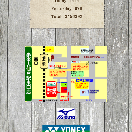
Today :
1414
Yesterday :
978
Total :
3456392