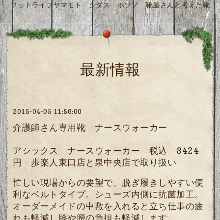
フットライフヤマモト シダス ホソノ 靴屋さんと考えた靴
最新情報
2015-04-05 11:56:00
介護師さん専用靴 ナースウォーカー
アシックス ナースウォーカー 税込 8424
円 歩楽人東口店と泉中央店で取り扱い
忙しい現場からの要望で、脱ぎ履きしやすい便
利なベルトタイプ。シューズ内側に抗菌加工。
オーダーメイドの中敷を入れると立ち仕事の疲
れも軽減し膝や腰の負担も軽減します。