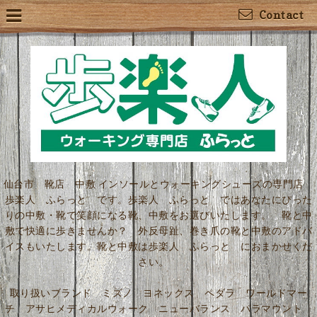
Contact
仙台市 靴店 中敷 インソールとウォーキングシューズの専門店
歩楽人 ふらっと です。歩楽人 ふらっと ではあなたにぴった
りの中敷・靴で笑顔になる靴、中敷をお選びいたします。 靴と中
敷で快適に歩きませんか？ 外反母趾、巻き爪の靴と中敷のアドバ
イスもいたします。靴と中敷は歩楽人 ふらっと におまかせくだ
さい。
取り扱いブランド ミズノ ヨネックス ペダラ ワールドマー
チ アサヒメディカルウォーク ニューバランス パラマウント