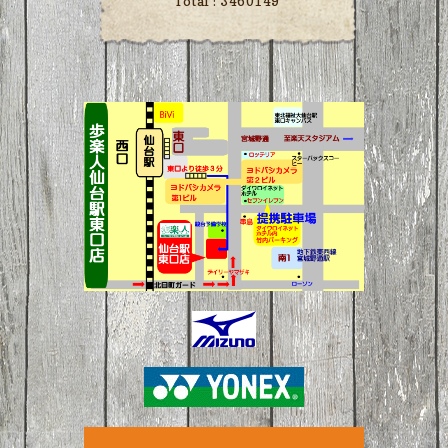
Total :
3460149