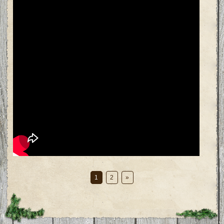
1
2
»