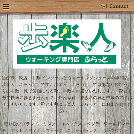
Contact
仙台市 靴店 中敷 インソールとウォーキングシューズの専門店
歩楽人 ふらっと です。歩楽人 ふらっと ではあなたにぴった
りの中敷・靴で笑顔になる靴、中敷をお選びいたします。 靴と中
敷で快適に歩きませんか？ 外反母趾、巻き爪の靴と中敷のアドバ
イスもいたします。靴と中敷は歩楽人 ふらっと におまかせくだ
さい。
取り扱いブランド ミズノ ヨネックス ペダラ ワールドマー
チ アサヒメディカルウォーク ニューバランス パラマウント