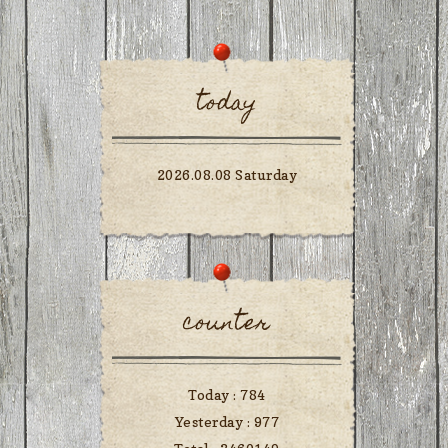
today
2026.08.08 Saturday
counter
Today :
784
Yesterday :
977