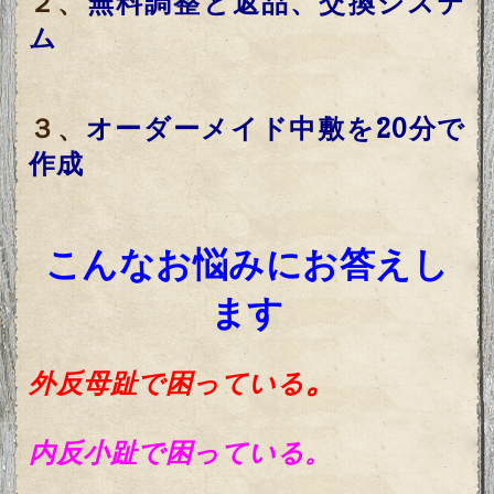
２、
無料調整と返品、交換システ
ム
３、
オーダーメイド中敷を20分で
作成
こんなお悩みに
お答えし
ます
。
外反母趾で困っている
内反小趾で困っている。