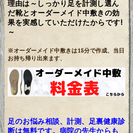
理由は～
しっかり足を計測し選ん
だ靴とオーダーメイド中敷きの効
果を実感していただけたからです!
～
※オーダーメイド中敷きは15分で作成、当日
お持ち帰り出来ます
。
足のお悩み相談、計測、足裏健康診
断は無料です。病院の先生からも