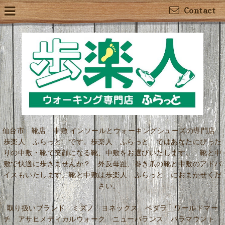
Contact
仙台市 靴店 中敷 インソールとウォーキングシューズの専門店
歩楽人 ふらっと です。歩楽人 ふらっと ではあなたにぴった
りの中敷・靴で笑顔になる靴、中敷をお選びいたします。 靴と中
敷で快適に歩きませんか？ 外反母趾、巻き爪の靴と中敷のアドバ
イスもいたします。靴と中敷は歩楽人 ふらっと におまかせくだ
さい。
取り扱いブランド ミズノ ヨネックス ペダラ ワールドマー
チ アサヒメディカルウォーク ニューバランス パラマウント