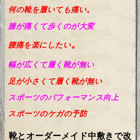
何の靴を履いても痛い。
膝が痛くて歩くのが大変
。
腰痛を楽にしたい
幅が広くて履く靴が無い
足が小さくて履く靴が無い
スポーツのパフォーマンス向上
スポーツのケガの予防
靴とオーダーメイド中敷きで改