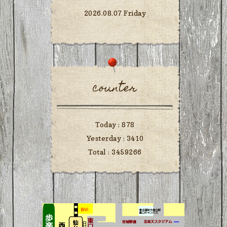
2026.08.07 Friday
counter
Today :
878
Yesterday :
3410
Total :
3459266