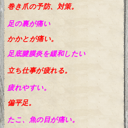
巻
き爪の予防、対策。
足の裏が痛い
かかと
が痛い。
足底腱膜炎を緩和したい
立ち仕事が疲れる。
疲れやすい。
偏平足。
たこ、魚の目が痛い。