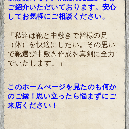
ご紹介いただいております。安心
してお気軽にご相談ください。
「私達は靴と中敷きで皆様の足
（体）を快適にしたい。その思い
で靴選び中敷き作成を真剣に全力
で
いたします。」
このホームぺージを見たのも何か
のご縁！
思い立ったら悩まずにご
来店ください！