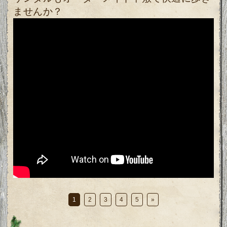
ませんか？
1
2
3
4
5
»