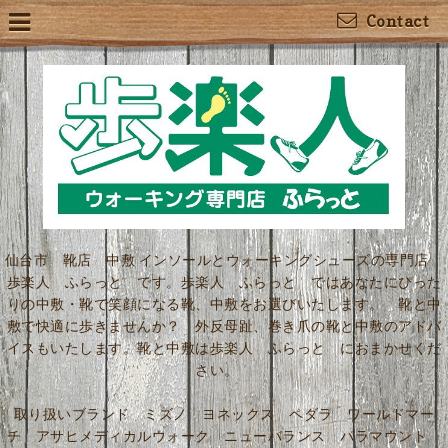
Contact
仙台市 靴店 中敷 インソールとウォーキングシューズの専門店
歩楽人 ふらっと です。歩楽人 ふらっと ではあなたにぴった
りの中敷・靴で笑顔になる靴、中敷をお選びいたします。 靴と中
敷で快適に歩きませんか？ 外反母趾、巻き爪の靴と中敷のアドバ
イスもいたします。靴と中敷は歩楽人 ふらっと におまかせくだ
さい。
取り扱いブランド ミズノ ヨネックス ペダラ ワールドマー
チ アサヒメディカルウォーク ニューバランス パラマウント