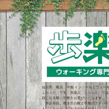
仙台市 靴店 中敷 インソールとウォ
ふらっと です。歩楽人 ふらっと では
顔になる靴、中敷をお選びいたします。 
外反母趾、巻き爪の靴と中敷のアドバイ
人 ふらっと におまかせください。