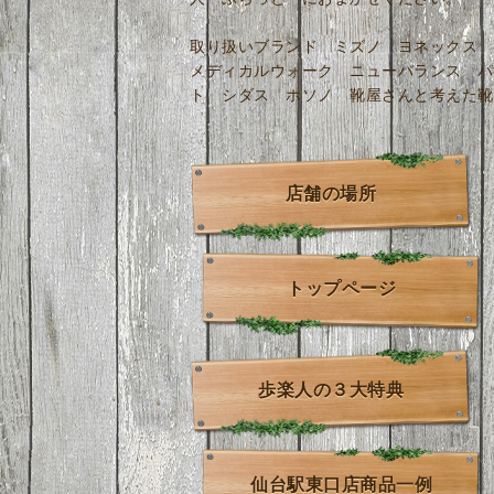
取り扱いブランド ミズノ ヨネックス 
メディカルウォーク ニューバランス パ
ト シダス ホソノ 靴屋さんと考えた靴
店舗の場所
トップページ
歩楽人の３大特典
仙台駅東口店商品一例