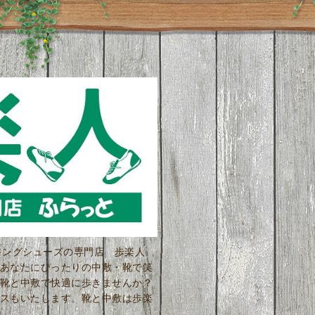
ーキングシューズの専門店 歩楽人
あなたにぴったりの中敷・靴で笑
靴と中敷で快適に歩きませんか？
スもいたします。靴と中敷は歩楽