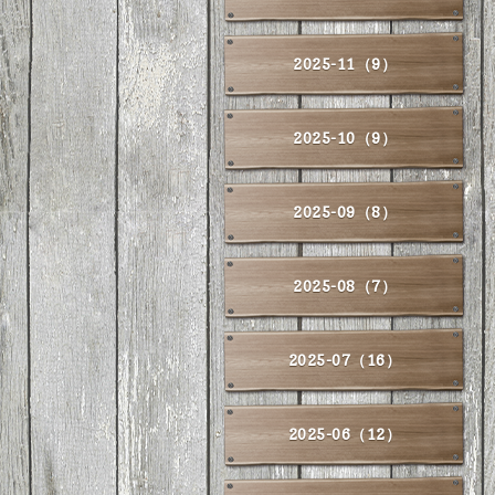
2025-11（9）
2025-10（9）
2025-09（8）
2025-08（7）
2025-07（16）
2025-06（12）