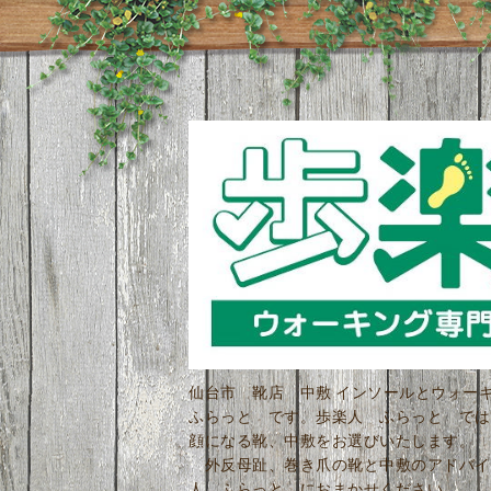
仙台市 靴店 中敷 インソールとウォ
ふらっと です。歩楽人 ふらっと では
顔になる靴、中敷をお選びいたします。 
外反母趾、巻き爪の靴と中敷のアドバイ
人 ふらっと におまかせください。