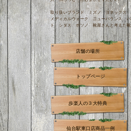
取り扱いブランド ミズノ ヨネックス 
メディカルウォーク ニューバランス パ
ト シダス ホソノ 靴屋さんと考えた靴
店舗の場所
トップページ
歩楽人の３大特典
仙台駅東口店商品一例