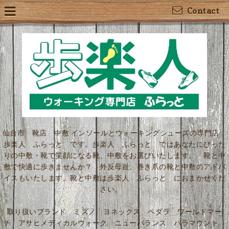
Contact
仙台市 靴店 中敷 インソールとウォーキングシューズの専門店
歩楽人 ふらっと です。歩楽人 ふらっと ではあなたにぴった
りの中敷・靴で笑顔になる靴、中敷をお選びいたします。 靴と中
敷で快適に歩きませんか？ 外反母趾、巻き爪の靴と中敷のアドバ
イスもいたします。靴と中敷は歩楽人 ふらっと におまかせくだ
さい。
取り扱いブランド ミズノ ヨネックス ペダラ ワールドマー
チ アサヒメディカルウォーク ニューバランス パラマウント