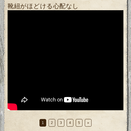
靴紐がほどける心配なし
1
2
3
4
5
»