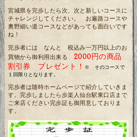
宮城県を完歩したら次、次と新しいコースに
チャレンジしてください。 お遍路コースや
奧野細い道コースなどがあっても面白いです
ね！
完歩者には なんと 税込み一万円以上のお
2000円の商品
買物から御利用出来る
割引券 プレゼント！
※ そのコースで
１回限りとなります。
完歩者は随時ホームページで紹介していきま
す。完歩しましたら歩楽人仙台駅東口店まで
ご来店ください完歩証も御用意しておりま
す。