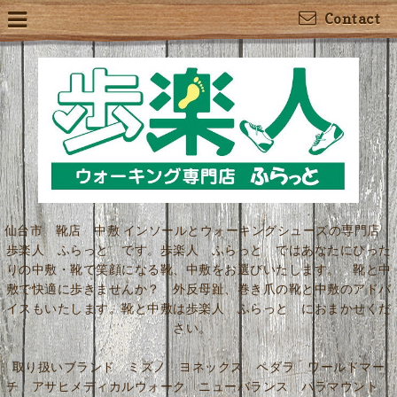
Contact
仙台市 靴店 中敷 インソールとウォーキングシューズの専門店
歩楽人 ふらっと です。歩楽人 ふらっと ではあなたにぴった
りの中敷・靴で笑顔になる靴、中敷をお選びいたします。 靴と中
敷で快適に歩きませんか？ 外反母趾、巻き爪の靴と中敷のアドバ
イスもいたします。靴と中敷は歩楽人 ふらっと におまかせくだ
さい。
取り扱いブランド ミズノ ヨネックス ペダラ ワールドマー
チ アサヒメディカルウォーク ニューバランス パラマウント