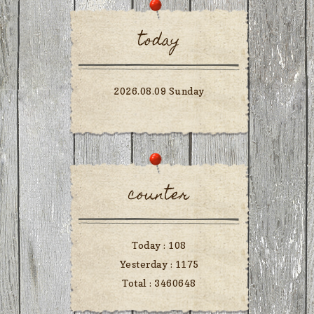
today
2026.08.09 Sunday
counter
Today :
108
Yesterday :
1175
Total :
3460648