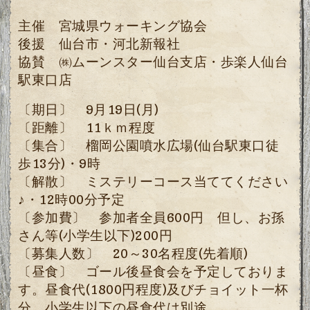
主催 宮城県ウォーキング協会
後援 仙台市・河北新報社
協賛 ㈱ムーンスター仙台支店・歩楽人仙台
駅東口店
〔期日〕 9月19日(月)
〔距離〕 11ｋｍ程度
〔集合〕 榴岡公園噴水広場(仙台駅東口徒
歩13分)・9時
〔解散〕 ミステリーコース当ててください
♪・12時00分予定
〔参加費〕 参加者全員600円 但し、お孫
さん等(小学生以下)200円
〔募集人数〕 20～30名程度(先着順)
〔昼食〕 ゴール後昼食会を予定しておりま
す。昼食代(1800円程度)及びチョイット一杯
分、小学生以下の昼食代は別途。