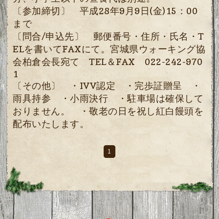
〔参加締切〕 平成28年9月9日(金)15：00
まで
〔問合/申込先〕 郵便番号・住所・氏名・T
ELを書いてFAXにて。宮城県ウォーキング協
会柏倉会長宛て TEL＆FAX 022-242-970
1
〔その他〕 ・IVV認定 ・完歩証贈呈 ・
雨具持参 ・小雨決行 ・駐車場は確保して
おりません。 ・敬老の日を祝し紅白饅頭を
配布いたします。
1