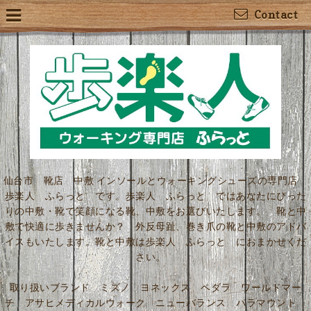
Contact
仙台市 靴店 中敷 インソールとウォーキングシューズの専門店
歩楽人 ふらっと です。歩楽人 ふらっと ではあなたにぴった
りの中敷・靴で笑顔になる靴、中敷をお選びいたします。 靴と中
敷で快適に歩きませんか？ 外反母趾、巻き爪の靴と中敷のアドバ
イスもいたします。靴と中敷は歩楽人 ふらっと におまかせくだ
さい。
取り扱いブランド ミズノ ヨネックス ペダラ ワールドマー
チ アサヒメディカルウォーク ニューバランス パラマウント