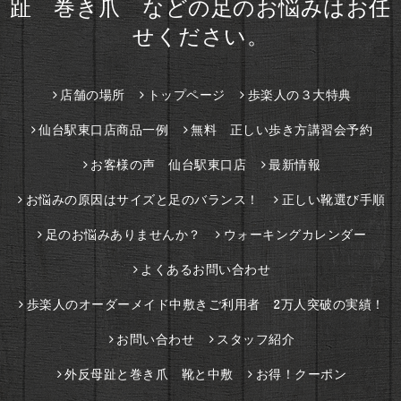
趾 巻き爪 などの足のお悩みはお任
せください。
店舗の場所
トップページ
歩楽人の３大特典
仙台駅東口店商品一例
無料 正しい歩き方講習会予約
お客様の声 仙台駅東口店
最新情報
お悩みの原因はサイズと足のバランス！
正しい靴選び手順
足のお悩みありませんか？
ウォーキングカレンダー
よくあるお問い合わせ
歩楽人のオーダーメイド中敷きご利用者 2万人突破の実績！
お問い合わせ
スタッフ紹介
外反母趾と巻き爪 靴と中敷
お得！クーポン