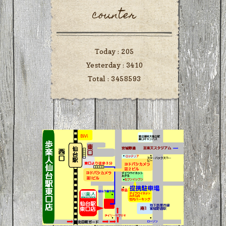
counter
Today :
205
Yesterday :
3410
Total :
3458593