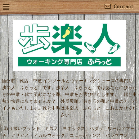
Contact
仙台市 靴店 中敷 インソールとウォーキングシューズの専門店
歩楽人 ふらっと です。歩楽人 ふらっと ではあなたにぴった
りの中敷・靴で笑顔になる靴、中敷をお選びいたします。 靴と中
敷で快適に歩きませんか？ 外反母趾、巻き爪の靴と中敷のアドバ
イスもいたします。靴と中敷は歩楽人 ふらっと におまかせくだ
さい。
取り扱いブランド ミズノ ヨネックス ペダラ ワールドマー
チ アサヒメディカルウォーク ニューバランス パラマウント