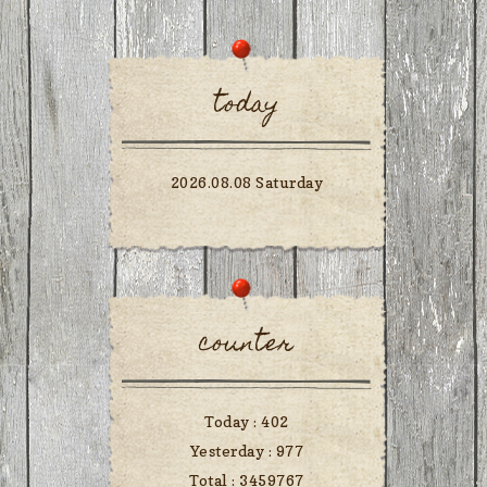
today
2026.08.08 Saturday
counter
Today :
402
Yesterday :
977
Total :
3459767