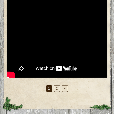
1
2
»