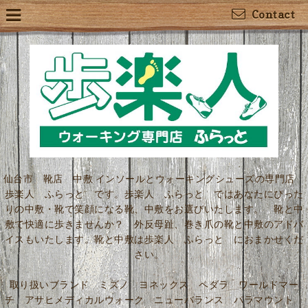
Contact
仙台市 靴店 中敷 インソールとウォーキングシューズの専門店
歩楽人 ふらっと です。歩楽人 ふらっと ではあなたにぴった
りの中敷・靴で笑顔になる靴、中敷をお選びいたします。 靴と中
敷で快適に歩きませんか？ 外反母趾、巻き爪の靴と中敷のアドバ
イスもいたします。靴と中敷は歩楽人 ふらっと におまかせくだ
さい。
取り扱いブランド ミズノ ヨネックス ペダラ ワールドマー
チ アサヒメディカルウォーク ニューバランス パラマウント