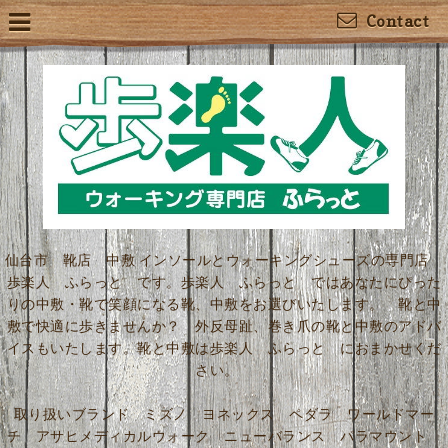
Contact
仙台市 靴店 中敷 インソールとウォーキングシューズの専門店
歩楽人 ふらっと です。歩楽人 ふらっと ではあなたにぴった
りの中敷・靴で笑顔になる靴、中敷をお選びいたします。 靴と中
敷で快適に歩きませんか？ 外反母趾、巻き爪の靴と中敷のアドバ
イスもいたします。靴と中敷は歩楽人 ふらっと におまかせくだ
さい。
取り扱いブランド ミズノ ヨネックス ペダラ ワールドマー
チ アサヒメディカルウォーク ニューバランス パラマウント