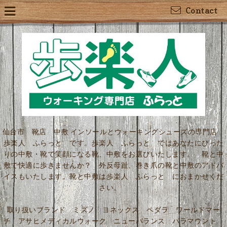
Contact
仙台市 靴店 中敷 インソールとウォーキングシューズの専門店
歩楽人 ふらっと です。歩楽人 ふらっと ではあなたにぴった
りの中敷・靴で笑顔になる靴、中敷をお選びいたします。 靴と中
敷で快適に歩きませんか？ 外反母趾、巻き爪の靴と中敷のアドバ
イスもいたします。靴と中敷は歩楽人 ふらっと におまかせくだ
さい。
取り扱いブランド ミズノ ヨネックス ペダラ ワールドマー
チ アサヒメディカルウォーク ニューバランス パラマウント