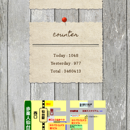
counter
Today :
1048
Yesterday :
977
Total :
3460413