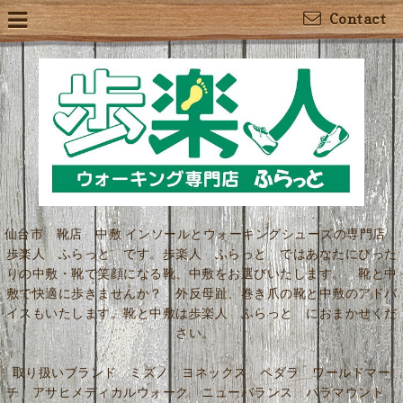
Contact
仙台市 靴店 中敷 インソールとウォーキングシューズの専門店
歩楽人 ふらっと です。歩楽人 ふらっと ではあなたにぴった
りの中敷・靴で笑顔になる靴、中敷をお選びいたします。 靴と中
敷で快適に歩きませんか？ 外反母趾、巻き爪の靴と中敷のアドバ
イスもいたします。靴と中敷は歩楽人 ふらっと におまかせくだ
さい。
取り扱いブランド ミズノ ヨネックス ペダラ ワールドマー
チ アサヒメディカルウォーク ニューバランス パラマウント