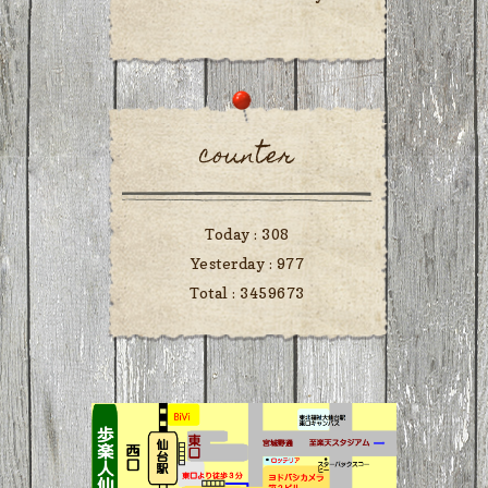
counter
Today :
308
Yesterday :
977
Total :
3459673