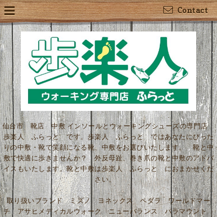
Contact
仙台市 靴店 中敷 インソールとウォーキングシューズの専門店
歩楽人 ふらっと です。歩楽人 ふらっと ではあなたにぴった
りの中敷・靴で笑顔になる靴、中敷をお選びいたします。 靴と中
敷で快適に歩きませんか？ 外反母趾、巻き爪の靴と中敷のアドバ
イスもいたします。靴と中敷は歩楽人 ふらっと におまかせくだ
さい。
取り扱いブランド ミズノ ヨネックス ペダラ ワールドマー
チ アサヒメディカルウォーク ニューバランス パラマウント