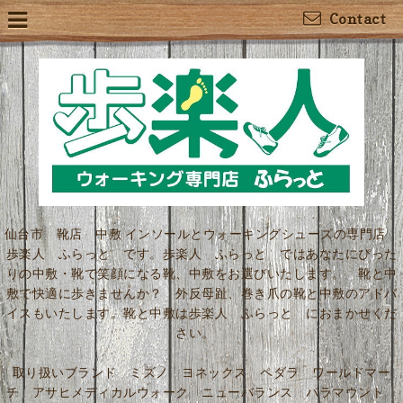
Contact
仙台市 靴店 中敷 インソールとウォーキングシューズの専門店
歩楽人 ふらっと です。歩楽人 ふらっと ではあなたにぴった
りの中敷・靴で笑顔になる靴、中敷をお選びいたします。 靴と中
敷で快適に歩きませんか？ 外反母趾、巻き爪の靴と中敷のアドバ
イスもいたします。靴と中敷は歩楽人 ふらっと におまかせくだ
さい。
取り扱いブランド ミズノ ヨネックス ペダラ ワールドマー
チ アサヒメディカルウォーク ニューバランス パラマウント