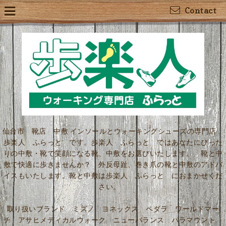
Contact
仙台市 靴店 中敷 インソールとウォーキングシューズの専門店
歩楽人 ふらっと です。歩楽人 ふらっと ではあなたにぴった
りの中敷・靴で笑顔になる靴、中敷をお選びいたします。 靴と中
敷で快適に歩きませんか？ 外反母趾、巻き爪の靴と中敷のアドバ
イスもいたします。靴と中敷は歩楽人 ふらっと におまかせくだ
さい。
取り扱いブランド ミズノ ヨネックス ペダラ ワールドマー
チ アサヒメディカルウォーク ニューバランス パラマウント