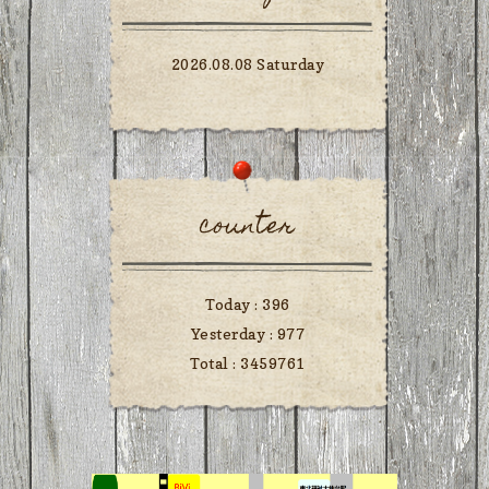
2026.08.08 Saturday
counter
Today :
396
Yesterday :
977
Total :
3459761