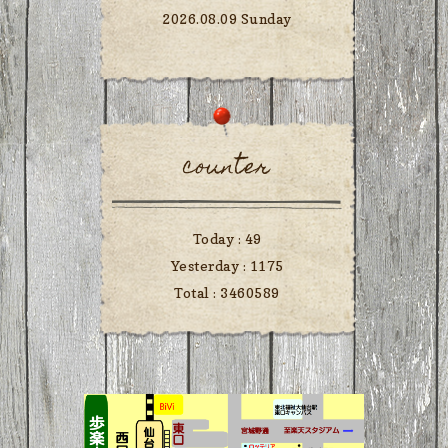
2026.08.09 Sunday
counter
Today :
49
Yesterday :
1175
Total :
3460589