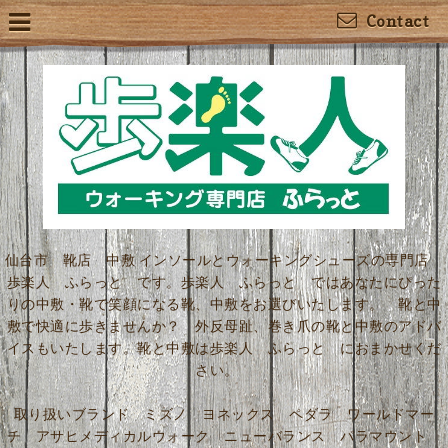
Contact
仙台市 靴店 中敷 インソールとウォーキングシューズの専門店
歩楽人 ふらっと です。歩楽人 ふらっと ではあなたにぴった
りの中敷・靴で笑顔になる靴、中敷をお選びいたします。 靴と中
敷で快適に歩きませんか？ 外反母趾、巻き爪の靴と中敷のアドバ
イスもいたします。靴と中敷は歩楽人 ふらっと におまかせくだ
さい。
取り扱いブランド ミズノ ヨネックス ペダラ ワールドマー
チ アサヒメディカルウォーク ニューバランス パラマウント