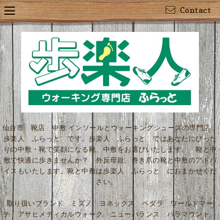
Contact
仙台市 靴店 中敷 インソールとウォーキングシューズの専門店
歩楽人 ふらっと です。歩楽人 ふらっと ではあなたにぴった
りの中敷・靴で笑顔になる靴、中敷をお選びいたします。 靴と中
敷で快適に歩きませんか？ 外反母趾、巻き爪の靴と中敷のアドバ
イスもいたします。靴と中敷は歩楽人 ふらっと におまかせくだ
さい。
取り扱いブランド ミズノ ヨネックス ペダラ ワールドマー
チ アサヒメディカルウォーク ニューバランス パラマウント