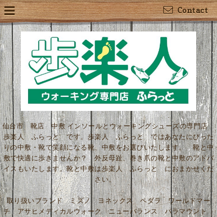
Contact
仙台市 靴店 中敷 インソールとウォーキングシューズの専門店
歩楽人 ふらっと です。歩楽人 ふらっと ではあなたにぴった
りの中敷・靴で笑顔になる靴、中敷をお選びいたします。 靴と中
敷で快適に歩きませんか？ 外反母趾、巻き爪の靴と中敷のアドバ
イスもいたします。靴と中敷は歩楽人 ふらっと におまかせくだ
さい。
取り扱いブランド ミズノ ヨネックス ペダラ ワールドマー
チ アサヒメディカルウォーク ニューバランス パラマウント