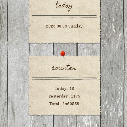
today
2026.08.09 Sunday
counter
Today :
18
Yesterday :
1175
Total :
3460558