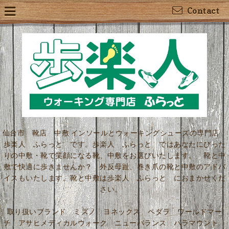
Contact
仙台市 靴店 中敷 インソールとウォーキングシューズの専門店
歩楽人 ふらっと です。歩楽人 ふらっと ではあなたにぴった
りの中敷・靴で笑顔になる靴、中敷をお選びいたします。 靴と中
敷で快適に歩きませんか？ 外反母趾、巻き爪の靴と中敷のアドバ
イスもいたします。靴と中敷は歩楽人 ふらっと におまかせくだ
さい。
取り扱いブランド ミズノ ヨネックス ペダラ ワールドマー
チ アサヒメディカルウォーク ニューバランス パラマウント