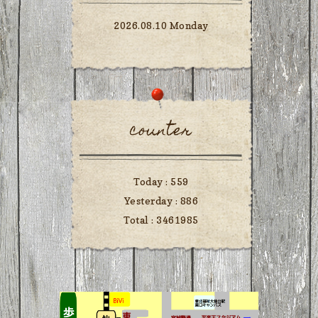
2026.08.10 Monday
counter
Today :
559
Yesterday :
886
Total :
3461985