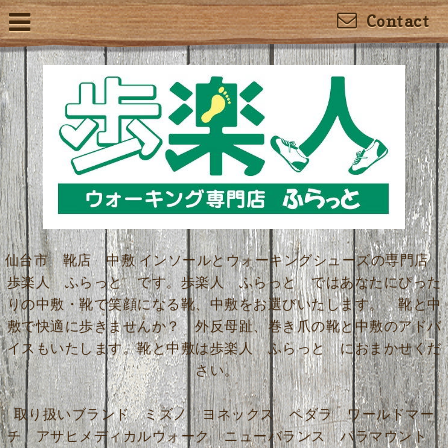
Contact
仙台市 靴店 中敷 インソールとウォーキングシューズの専門店
歩楽人 ふらっと です。歩楽人 ふらっと ではあなたにぴった
りの中敷・靴で笑顔になる靴、中敷をお選びいたします。 靴と中
敷で快適に歩きませんか？ 外反母趾、巻き爪の靴と中敷のアドバ
イスもいたします。靴と中敷は歩楽人 ふらっと におまかせくだ
さい。
取り扱いブランド ミズノ ヨネックス ペダラ ワールドマー
チ アサヒメディカルウォーク ニューバランス パラマウント