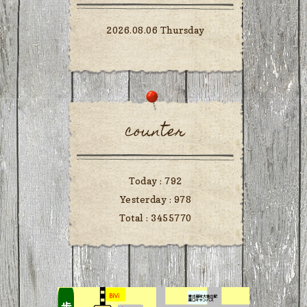
2026.08.06 Thursday
counter
Today :
792
Yesterday :
978
Total :
3455770