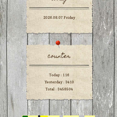
2026.08.07 Friday
counter
Today :
116
Yesterday :
3410
Total :
3458504