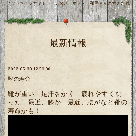
フットライフヤマモト シダス ホソノ 靴屋さんと考えた靴
最新情報
2022-05-30 12:50:00
靴の寿命
靴が重い 足汗をかく 疲れやすくな
った 最近、膝が 最近、腰がなど靴の
寿命かも！