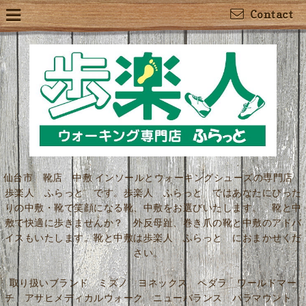
Contact
仙台市 靴店 中敷 インソールとウォーキングシューズの専門店
歩楽人 ふらっと です。歩楽人 ふらっと ではあなたにぴった
りの中敷・靴で笑顔になる靴、中敷をお選びいたします。 靴と中
敷で快適に歩きませんか？ 外反母趾、巻き爪の靴と中敷のアドバ
イスもいたします。靴と中敷は歩楽人 ふらっと におまかせくだ
さい。
取り扱いブランド ミズノ ヨネックス ペダラ ワールドマー
チ アサヒメディカルウォーク ニューバランス パラマウント