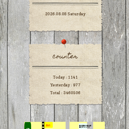
2026.08.08 Saturday
counter
Today :
1141
Yesterday :
977
Total :
3460506