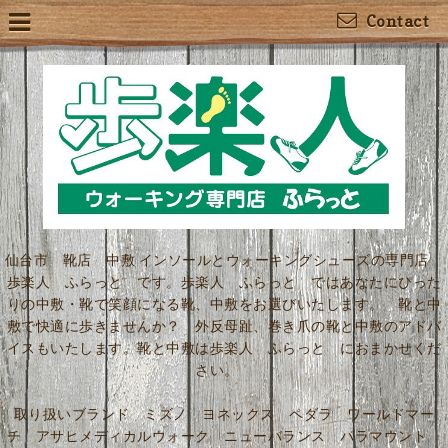
Contact
仙台市 靴店 中敷 インソールとウォーキングシューズの専門店
歩楽人 ふらっと です。歩楽人 ふらっと ではあなたにぴった
りの中敷・靴で笑顔になる靴、中敷をお選びいたします。 靴と中
敷で快適に歩きませんか？ 外反母趾、巻き爪の靴と中敷のアドバ
イスもいたします。靴と中敷は歩楽人 ふらっと におまかせくだ
さい。
取り扱いブランド ミズノ ヨネックス ペダラ ワールドマー
チ アサヒメディカルウォーク ニューバランス パラマウント