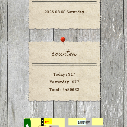
2026.08.08 Saturday
counter
Today :
317
Yesterday :
977
Total :
3459682