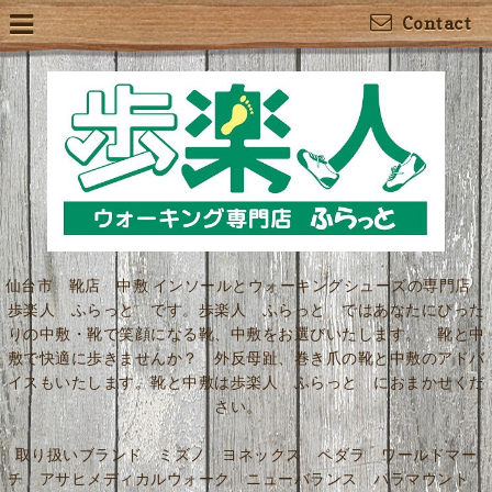
Contact
仙台市 靴店 中敷 インソールとウォーキングシューズの専門店
歩楽人 ふらっと です。歩楽人 ふらっと ではあなたにぴった
りの中敷・靴で笑顔になる靴、中敷をお選びいたします。 靴と中
敷で快適に歩きませんか？ 外反母趾、巻き爪の靴と中敷のアドバ
イスもいたします。靴と中敷は歩楽人 ふらっと におまかせくだ
さい。
取り扱いブランド ミズノ ヨネックス ペダラ ワールドマー
チ アサヒメディカルウォーク ニューバランス パラマウント