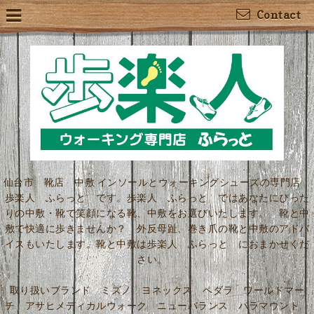
Contact
仙台市 靴店 中敷 インソールとウォーキングシューズの専門店
歩楽人 ふらっと です。歩楽人 ふらっと ではあなたにぴった
りの中敷・靴で笑顔になる靴、中敷をお選びいたします。 靴と中
敷で快適に歩きませんか？ 外反母趾、巻き爪の靴と中敷のアドバ
イスもいたします。靴と中敷は歩楽人 ふらっと におまかせくだ
さい。
取り扱いブランド ミズノ ヨネックス ペダラ ワールドマー
チ アサヒメディカルウォーク ニューバランス パラマウント