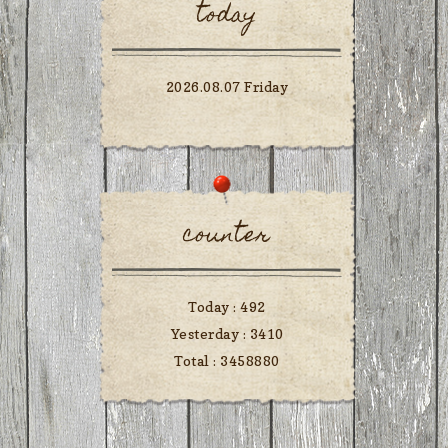
today
2026.08.07 Friday
counter
Today :
492
Yesterday :
3410
Total :
3458880