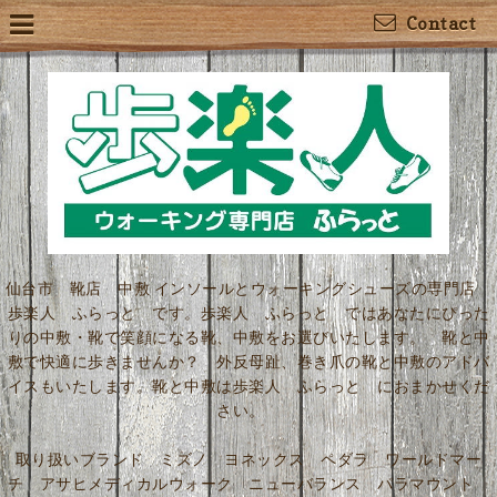
Contact
仙台市 靴店 中敷 インソールとウォーキングシューズの専門店
歩楽人 ふらっと です。歩楽人 ふらっと ではあなたにぴった
りの中敷・靴で笑顔になる靴、中敷をお選びいたします。 靴と中
敷で快適に歩きませんか？ 外反母趾、巻き爪の靴と中敷のアドバ
イスもいたします。靴と中敷は歩楽人 ふらっと におまかせくだ
さい。
取り扱いブランド ミズノ ヨネックス ペダラ ワールドマー
チ アサヒメディカルウォーク ニューバランス パラマウント