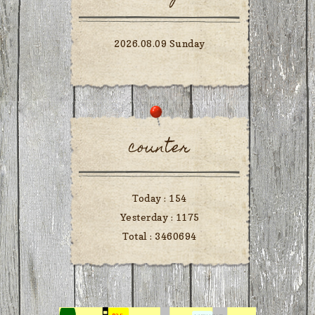
2026.08.09 Sunday
counter
Today :
154
Yesterday :
1175
Total :
3460694