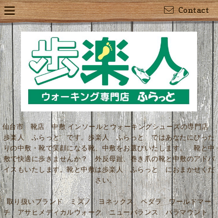
Contact
仙台市 靴店 中敷 インソールとウォーキングシューズの専門店
歩楽人 ふらっと です。歩楽人 ふらっと ではあなたにぴった
りの中敷・靴で笑顔になる靴、中敷をお選びいたします。 靴と中
敷で快適に歩きませんか？ 外反母趾、巻き爪の靴と中敷のアドバ
イスもいたします。靴と中敷は歩楽人 ふらっと におまかせくだ
さい。
取り扱いブランド ミズノ ヨネックス ペダラ ワールドマー
チ アサヒメディカルウォーク ニューバランス パラマウント