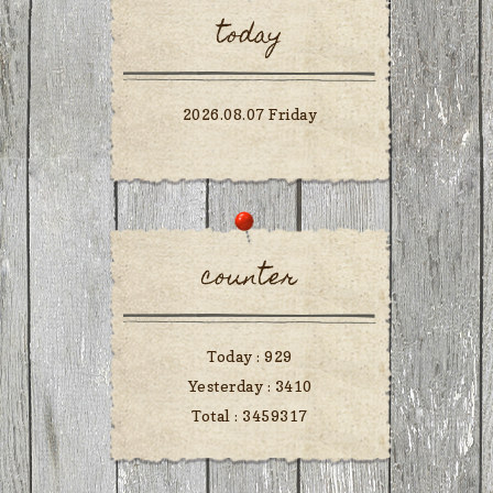
today
2026.08.07 Friday
counter
Today :
929
Yesterday :
3410
Total :
3459317