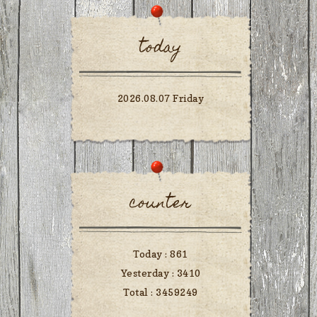
today
2026.08.07 Friday
counter
Today :
861
Yesterday :
3410
Total :
3459249