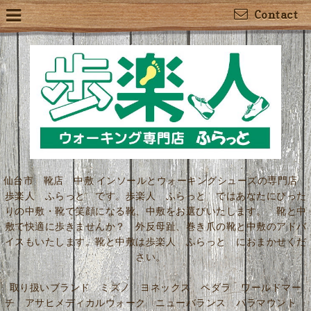
Contact
仙台市 靴店 中敷 インソールとウォーキングシューズの専門店
歩楽人 ふらっと です。歩楽人 ふらっと ではあなたにぴった
りの中敷・靴で笑顔になる靴、中敷をお選びいたします。 靴と中
敷で快適に歩きませんか？ 外反母趾、巻き爪の靴と中敷のアドバ
イスもいたします。靴と中敷は歩楽人 ふらっと におまかせくだ
さい。
取り扱いブランド ミズノ ヨネックス ペダラ ワールドマー
チ アサヒメディカルウォーク ニューバランス パラマウント