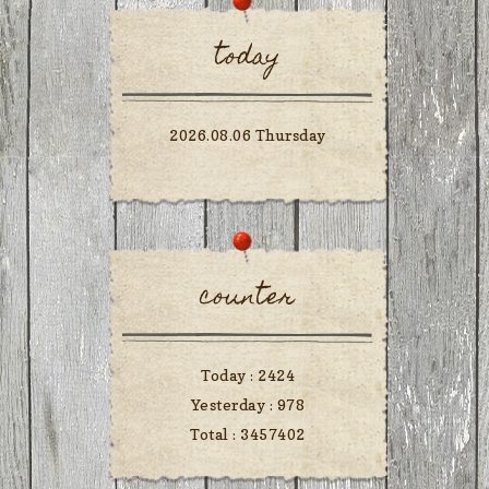
today
2026.08.06 Thursday
counter
Today :
2424
Yesterday :
978
Total :
3457402