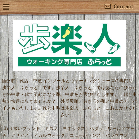
Contact
仙台市 靴店 中敷 インソールとウォーキングシューズの専門店
歩楽人 ふらっと です。歩楽人 ふらっと ではあなたにぴった
りの中敷・靴で笑顔になる靴、中敷をお選びいたします。 靴と中
敷で快適に歩きませんか？ 外反母趾、巻き爪の靴と中敷のアドバ
イスもいたします。靴と中敷は歩楽人 ふらっと におまかせくだ
さい。
取り扱いブランド ミズノ ヨネックス ペダラ ワールドマー
チ アサヒメディカルウォーク ニューバランス パラマウント