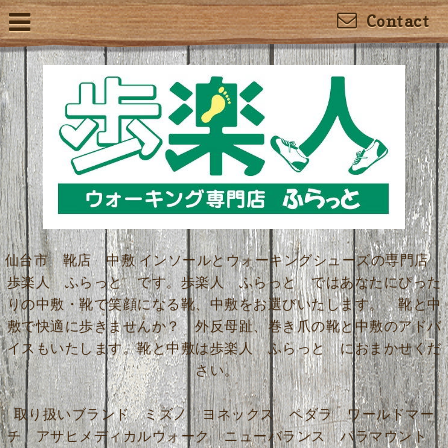
Contact
仙台市 靴店 中敷 インソールとウォーキングシューズの専門店
歩楽人 ふらっと です。歩楽人 ふらっと ではあなたにぴった
りの中敷・靴で笑顔になる靴、中敷をお選びいたします。 靴と中
敷で快適に歩きませんか？ 外反母趾、巻き爪の靴と中敷のアドバ
イスもいたします。靴と中敷は歩楽人 ふらっと におまかせくだ
さい。
取り扱いブランド ミズノ ヨネックス ペダラ ワールドマー
チ アサヒメディカルウォーク ニューバランス パラマウント