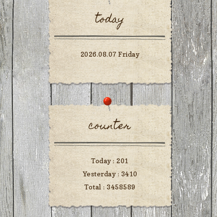
today
2026.08.07 Friday
counter
Today :
201
Yesterday :
3410
Total :
3458589