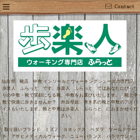
Contact
仙台市 靴店 中敷 インソールとウォーキングシューズの専門店
歩楽人 ふらっと です。歩楽人 ふらっと ではあなたにぴった
りの中敷・靴で笑顔になる靴、中敷をお選びいたします。 靴と中
敷で快適に歩きませんか？ 外反母趾、巻き爪の靴と中敷のアドバ
イスもいたします。靴と中敷は歩楽人 ふらっと におまかせくだ
さい。
取り扱いブランド ミズノ ヨネックス ペダラ ワールドマー
チ アサヒメディカルウォーク ニューバランス パラマウント