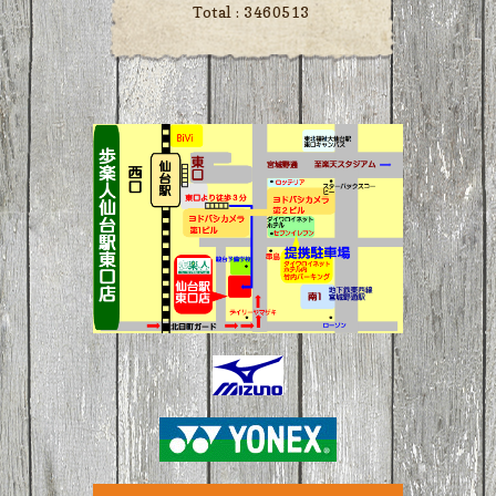
Total :
3460513