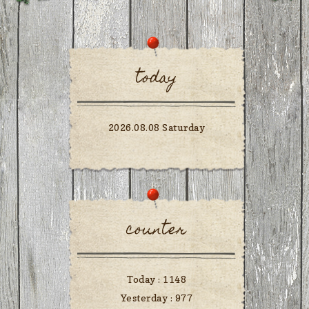
today
2026.08.08 Saturday
counter
Today :
1148
Yesterday :
977