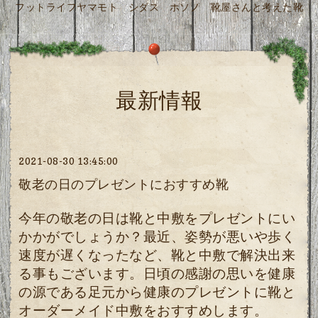
フットライフヤマモト シダス ホソノ 靴屋さんと考えた靴
最新情報
2021-08-30 13:45:00
敬老の日のプレゼントにおすすめ靴
今年の敬老の日は靴と中敷をプレゼントにい
かかがでしょうか？最近、姿勢が悪いや歩く
速度が遅くなったなど、靴と中敷で解決出来
る事もございます。日頃の感謝の思いを健康
の源である足元から健康のプレゼントに靴と
オーダーメイド中敷をおすすめします。