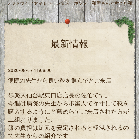
フットライフヤマモト シダス ホソノ 靴屋さんと考えた靴
最新情報
2020-08-07 11:08:00
病院の先生から良い靴を選んでとご来店
歩楽人仙台駅東口店店長の佐伯です。
今週は病院の先生から歩楽人で採寸して靴を
購入するようにと薦めらてご来店された方が
二組おりました。
膝の負担は足元を安定されると軽減されるの
で先生からの紹介です。