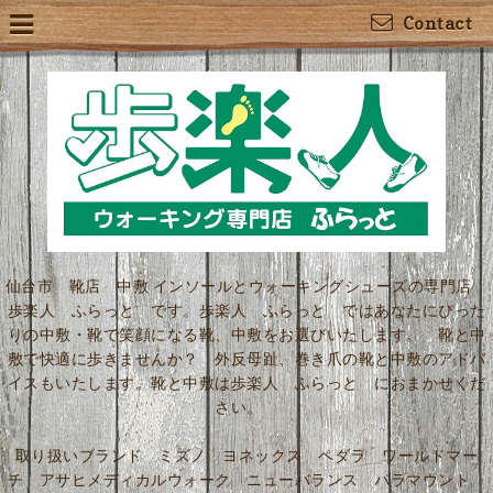
Contact
仙台市 靴店 中敷 インソールとウォーキングシューズの専門店
歩楽人 ふらっと です。歩楽人 ふらっと ではあなたにぴった
りの中敷・靴で笑顔になる靴、中敷をお選びいたします。 靴と中
敷で快適に歩きませんか？ 外反母趾、巻き爪の靴と中敷のアドバ
イスもいたします。靴と中敷は歩楽人 ふらっと におまかせくだ
さい。
取り扱いブランド ミズノ ヨネックス ペダラ ワールドマー
チ アサヒメディカルウォーク ニューバランス パラマウント