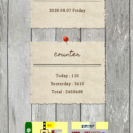
2026.08.07 Friday
counter
Today :
110
Yesterday :
3410
Total :
3458498