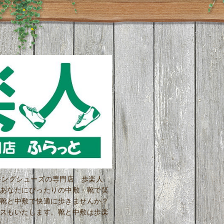
ーキングシューズの専門店 歩楽人
あなたにぴったりの中敷・靴で笑
靴と中敷で快適に歩きませんか？
スもいたします。靴と中敷は歩楽