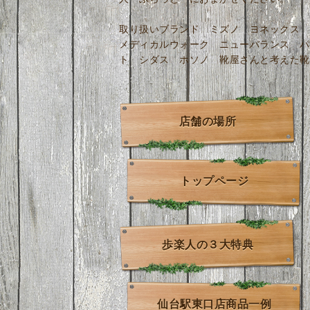
取り扱いブランド ミズノ ヨネックス 
メディカルウォーク ニューバランス パ
ト シダス ホソノ 靴屋さんと考えた靴
店舗の場所
トップページ
歩楽人の３大特典
仙台駅東口店商品一例