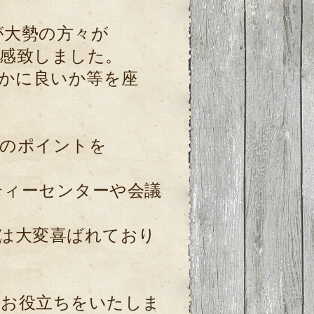
が大勢の方々が
感致しました。
いかに良いか等を座
方のポイントを
ティーセンターや会議
は大変喜ばれており
のお役立ちをいたしま