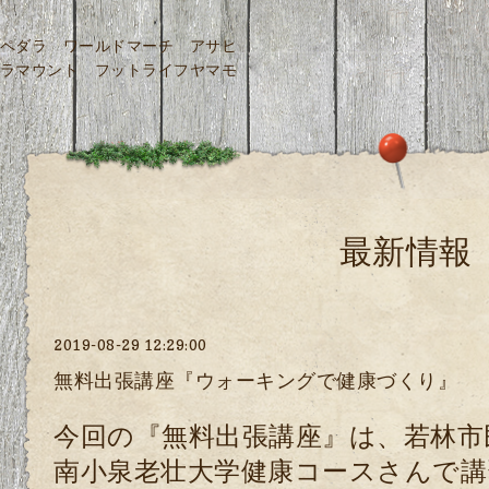
ペダラ ワールドマーチ アサヒ
ラマウント フットライフヤマモ
最新情報
2019-08-29 12:29:00
無料出張講座『ウォーキングで健康づくり』
今回の『無料出張講座』は
、若林
市
南小泉老壮大学健康コースさんで
講