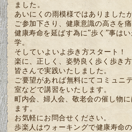
ました。
あいにくの雨模様ではありました
ご参加下さり、
健康意識の高さを痛
健康寿命を延ばす為に”歩く”事は
学。
そしていよいよ歩き方スタート！
楽に、正しく、姿勢良く歩く歩き
皆さんで実践いたしました。
ご要望があれば無料にてコミュニ
室などで講習をいたします。
町内会、婦人会、敬老会の催し物に
ます。
お気軽にお問合せください。
歩楽人はウォーキングで健康寿命