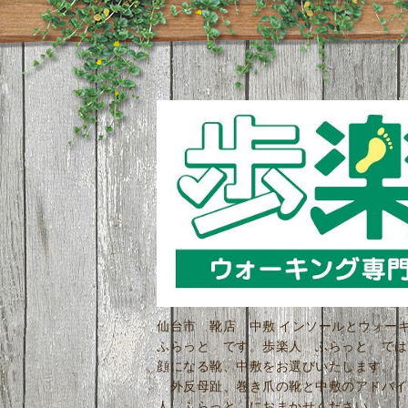
仙台市 靴店 中敷 インソールとウォ
ふらっと です。歩楽人 ふらっと では
顔になる靴、中敷をお選びいたします。 
外反母趾、巻き爪の靴と中敷のアドバイ
人 ふらっと におまかせください。