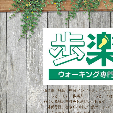
仙台市 靴店 中敷 インソールとウォ
ふらっと です。歩楽人 ふらっと では
顔になる靴、中敷をお選びいたします。 
外反母趾、巻き爪の靴と中敷のアドバイ
人 ふらっと におまかせください。