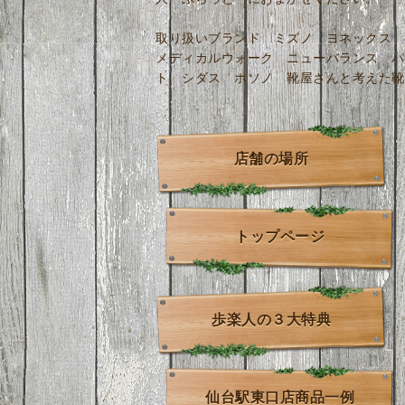
取り扱いブランド ミズノ ヨネックス 
メディカルウォーク ニューバランス パ
ト シダス ホソノ 靴屋さんと考えた靴
店舗の場所
トップページ
歩楽人の３大特典
仙台駅東口店商品一例