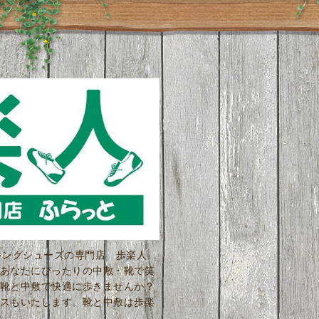
ーキングシューズの専門店 歩楽人
あなたにぴったりの中敷・靴で笑
靴と中敷で快適に歩きませんか？
スもいたします。靴と中敷は歩楽