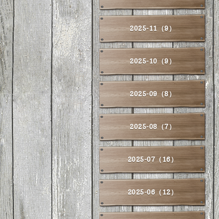
2025-11（9）
2025-10（9）
2025-09（8）
2025-08（7）
2025-07（16）
2025-06（12）