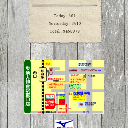
Today :
491
Yesterday :
3410
Total :
3458879