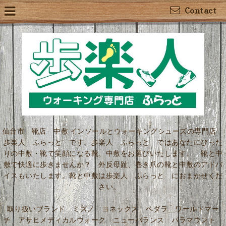
Contact
仙台市 靴店 中敷 インソールとウォーキングシューズの専門店
歩楽人 ふらっと です。歩楽人 ふらっと ではあなたにぴった
りの中敷・靴で笑顔になる靴、中敷をお選びいたします。 靴と中
敷で快適に歩きませんか？ 外反母趾、巻き爪の靴と中敷のアドバ
イスもいたします。靴と中敷は歩楽人 ふらっと におまかせくだ
さい。
取り扱いブランド ミズノ ヨネックス ペダラ ワールドマー
チ アサヒメディカルウォーク ニューバランス パラマウント