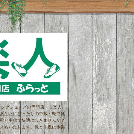
ーキングシューズの専門店 歩楽人
あなたにぴったりの中敷・靴で笑
靴と中敷で快適に歩きませんか？
スもいたします。靴と中敷は歩楽