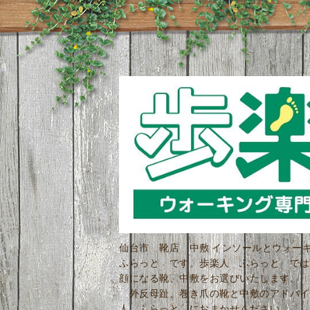
仙台市 靴店 中敷 インソールとウォ
ふらっと です。歩楽人 ふらっと では
顔になる靴、中敷をお選びいたします。 
外反母趾、巻き爪の靴と中敷のアドバイ
人 ふらっと におまかせください。