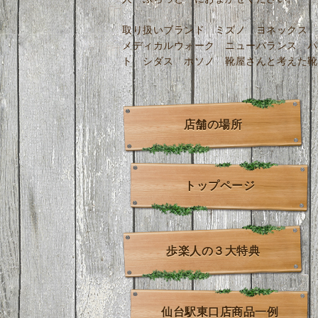
取り扱いブランド ミズノ ヨネックス 
メディカルウォーク ニューバランス パ
ト シダス ホソノ 靴屋さんと考えた靴
店舗の場所
トップページ
歩楽人の３大特典
仙台駅東口店商品一例