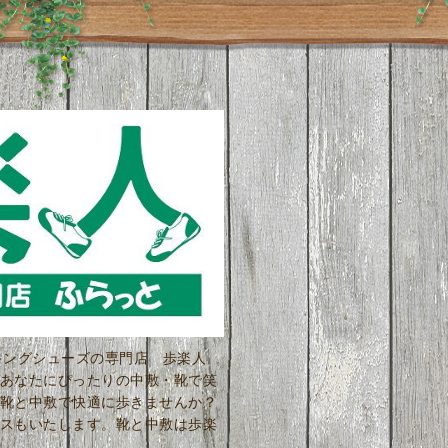
ーキングシューズの専門店 歩楽人
あなたにぴったりの中敷・靴で笑
靴と中敷で快適に歩きませんか？
スもいたします。靴と中敷は歩楽