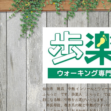
仙台市 靴店 中敷 インソールとウォ
ふらっと です。歩楽人 ふらっと では
顔になる靴、中敷をお選びいたします。 
外反母趾、巻き爪の靴と中敷のアドバイ
人 ふらっと におまかせください。