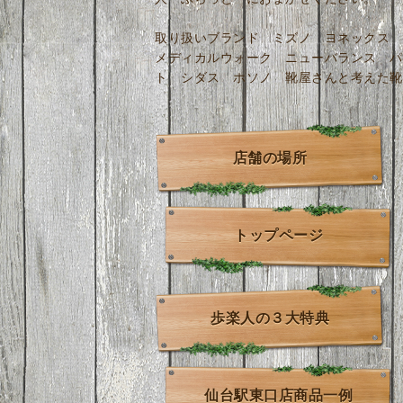
取り扱いブランド ミズノ ヨネックス 
メディカルウォーク ニューバランス パ
ト シダス ホソノ 靴屋さんと考えた靴
店舗の場所
トップページ
歩楽人の３大特典
仙台駅東口店商品一例