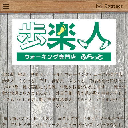
Contact
仙台市 靴店 中敷 インソールとウォーキングシューズの専門店
歩楽人 ふらっと です。歩楽人 ふらっと ではあなたにぴった
りの中敷・靴で笑顔になる靴、中敷をお選びいたします。 靴と中
敷で快適に歩きませんか？ 外反母趾、巻き爪の靴と中敷のアドバ
イスもいたします。靴と中敷は歩楽人 ふらっと におまかせくだ
さい。
取り扱いブランド ミズノ ヨネックス ペダラ ワールドマー
チ アサヒメディカルウォーク ニューバランス パラマウント