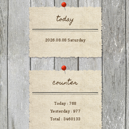
today
2026.08.08 Saturday
counter
Today :
768
Yesterday :
977
Total :
3460133