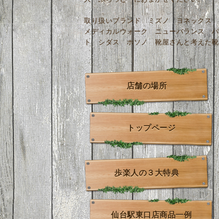
取り扱いブランド ミズノ ヨネックス 
メディカルウォーク ニューバランス パ
ト シダス ホソノ 靴屋さんと考えた靴
店舗の場所
トップページ
歩楽人の３大特典
仙台駅東口店商品一例