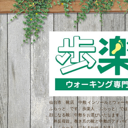
仙台市 靴店 中敷 インソールとウォ
ふらっと です。歩楽人 ふらっと では
顔になる靴、中敷をお選びいたします。 
外反母趾、巻き爪の靴と中敷のアドバイ
人 ふらっと におまかせください。