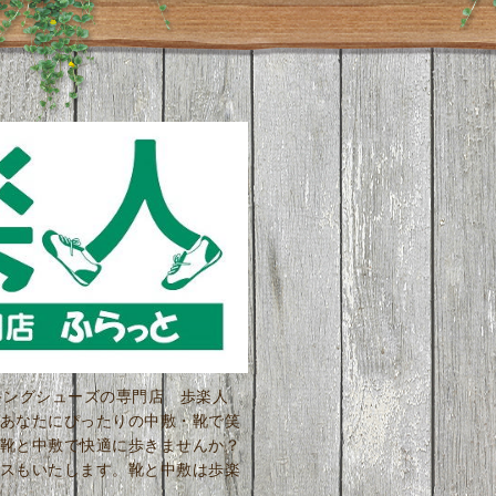
ーキングシューズの専門店 歩楽人
あなたにぴったりの中敷・靴で笑
靴と中敷で快適に歩きませんか？
スもいたします。靴と中敷は歩楽