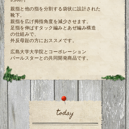
親指と他の指を分割する袋状に設計された
靴下。
親指を広げ拇指角度を減少させます。
足指を伸ばすタック編みとあぜ編み構造
の仕組みで、
外反母趾の方におススメです。
広島大学大学院とコーポレーション
パールスター
との共同開発商品です。
today