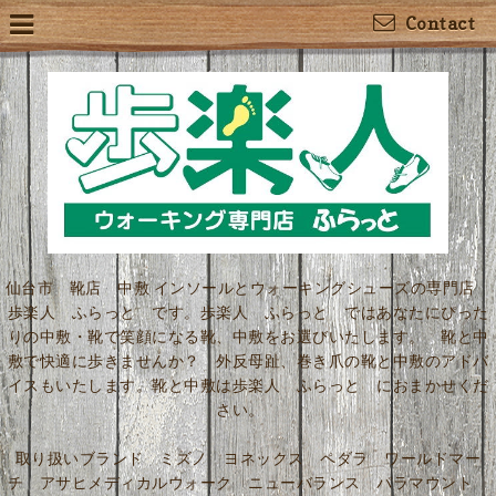
Contact
仙台市 靴店 中敷 インソールとウォーキングシューズの専門店
歩楽人 ふらっと です。歩楽人 ふらっと ではあなたにぴった
りの中敷・靴で笑顔になる靴、中敷をお選びいたします。 靴と中
敷で快適に歩きませんか？ 外反母趾、巻き爪の靴と中敷のアドバ
イスもいたします。靴と中敷は歩楽人 ふらっと におまかせくだ
さい。
取り扱いブランド ミズノ ヨネックス ペダラ ワールドマー
チ アサヒメディカルウォーク ニューバランス パラマウント