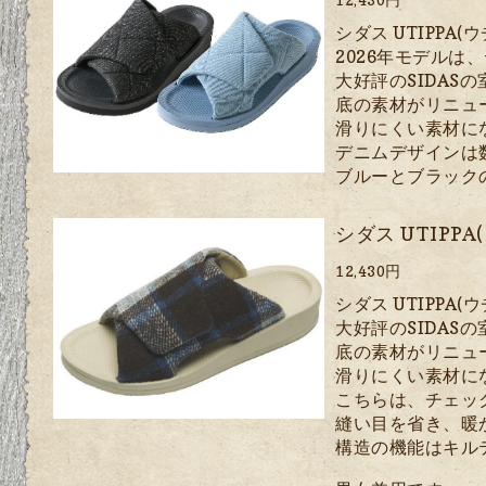
シダス UTIPPA
2026年モデルは
大好評のSIDASの
底の素材がリニュ
滑りにくい素材に
デニムデザインは
ブルーとブラック
シダス UTIPP
12,430円
シダス UTIPPA
大好評のSIDASの
底の素材がリニュ
滑りにくい素材に
こちらは、チェッ
縫い目を省き、暖
構造の機能はキル