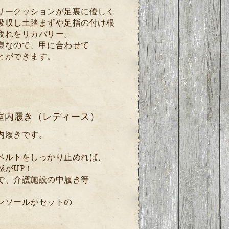
リークッションが足裏に優しく
吸収し土踏まずや足指の付け根
疲れをリカバリー。
様なので、甲に合わせて
とができます。
室内履き（レディース）
内履きです。
ベルトをしっかり止めれば、
感がUP！
で、介護施設の中履き等
ンソールがセットの