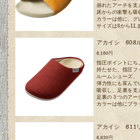
崩れたアーチを支
床からの衝撃も吸
カラーは他に、グ
サイズはSからLL
アカイシ 608
6,160円
指圧ポイントにち
持たせた、指圧フ
ルームシューズ。
弾力性にも富んで
吸収
し、足裏を支
足裏の３つのアー
カラーは他にブラ
アカイシ 611
6,930円