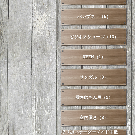
パンプス （5）
ビジネスシューズ（13）
KEEN（1）
サンダル（9）
看護師さん用（2）
室内履き（8）
取り扱いオーダーメイド中敷