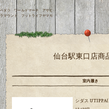
ペダラ ワールドマーチ アサヒ
ラマウント フットライフヤマモ
仙台駅東口店商
室内履き
シダス UTIPP
12,430円