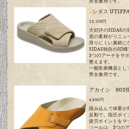
男女兼用です。
シダス UTIP
12,100円
大好評のSIDASの
底の素材がリニュ
滑りにくい素材に
SIDAS独自の3
3つのアーチをサ
整えます。
一般医療機器とし
男女兼用です。
アカイシ 603
4,950円
踏み込んで体重が
反動で、指圧ポイ
疲労ポイントをマ
ソールは、3つの