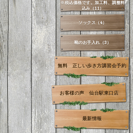
※税込価格です。加工料、調整料
込み（11）
ソックス（4）
靴のお手入れ（3）
無料 正しい歩き方講習会予約
お客様の声 仙台駅東口店
最新情報