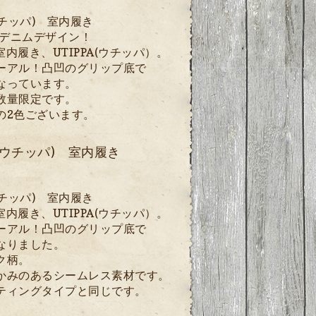
(ウチッパ) 室内履き
、デニムデザイン！
室内履き、UTIPPA(ウチッパ）。
ーアル！凸凹のグリップ底で
なっています。
数量限定です。
の2色ございます。
A(ウチッパ) 室内履き
(ウチッパ) 室内履き
室内履き、UTIPPA(ウチッパ）。
ーアル！凸凹のグリップ底で
なりました。
ク柄。
かみのある
シームレス素材です。
ティングタイプと同じです。