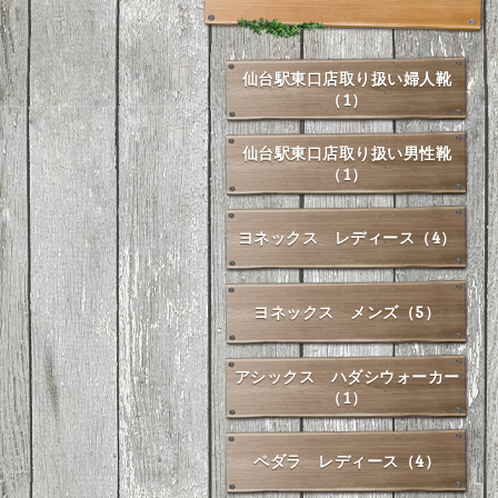
仙台駅東口店取り扱い婦人靴
（1）
仙台駅東口店取り扱い男性靴
（1）
ヨネックス レディース（4）
ヨネックス メンズ（5）
アシックス ハダシウォーカー
（1）
ペダラ レディース（4）