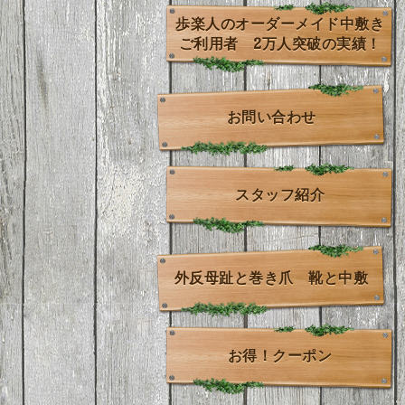
歩楽人のオーダーメイド中敷き
ご利用者 2万人突破の実績！
お問い合わせ
スタッフ紹介
外反母趾と巻き爪 靴と中敷
お得！クーポン