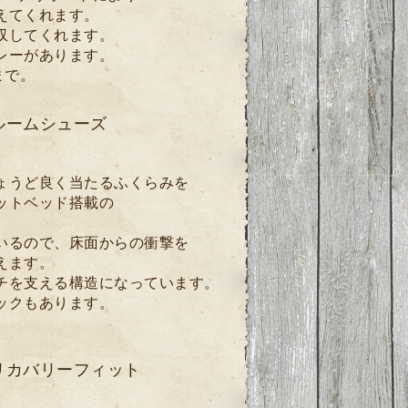
えてくれます。
収してくれます。
レーがあります。
まで。
ルームシューズ
ょうど良く当たるふくらみを
ットベッド搭載の
いるので、床面からの衝撃を
えます。
チを支える構造になっています。
ックもあります。
リカバリーフィット