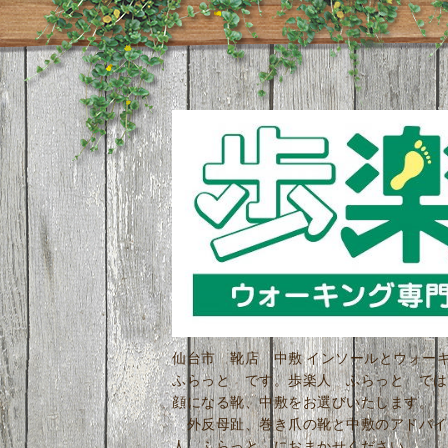
仙台市 靴店 中敷 インソールとウォ
ふらっと です。歩楽人 ふらっと では
顔になる靴、中敷をお選びいたします。 
外反母趾、巻き爪の靴と中敷のアドバイ
人 ふらっと におまかせください。