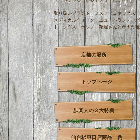
取り扱いブランド ミズノ ヨネックス 
メディカルウォーク ニューバランス パ
ト シダス ホソノ 靴屋さんと考えた靴
店舗の場所
トップページ
歩楽人の３大特典
仙台駅東口店商品一例