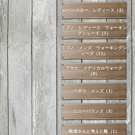
ムーンスター レディース（2）
ミズノ レディース ウォーキン
グシューズ（7）
ミズノ メンズ ウォーキングシ
ューズ（11）
アサヒ メディカルウォーク
（6）
ペダラ メンズ（1）
ニューバランス（3）
靴屋さんと考えた靴（1）