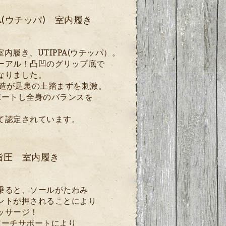
PA(ウチッパ) 室内履き
室内履き、UTIPPA(ウチッパ）。
ーアル！凸凹のグリップ底で
なりました。
D構造が足裏の土踏まずを刺激。
ポートし全身のバランスを
て認定されています
。
指圧 室内履き
乗ると、ソールがたわみ
ントが押されることにより
ッサージ！
アーチサポートにより