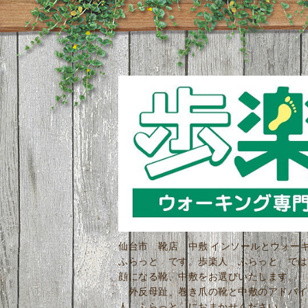
仙台市 靴店 中敷 インソールとウォ
ふらっと です。歩楽人 ふらっと では
顔になる靴、中敷をお選びいたします。 
外反母趾、巻き爪の靴と中敷のアドバイ
人 ふらっと におまかせください。