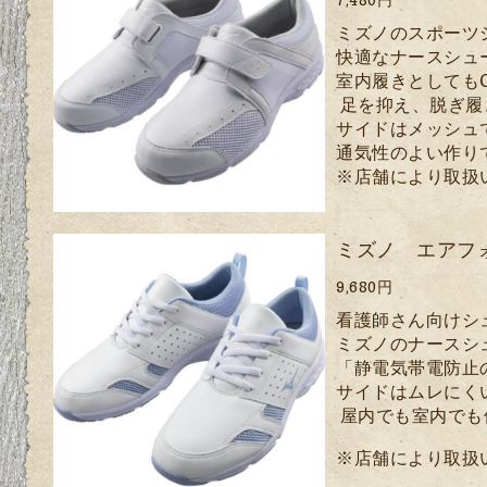
ミズノのスポーツ
快適なナースシュ
室内履きとしても
足を抑え、脱ぎ履
サイド
はメッシュ
通気性のよい作り
※店舗により取扱
ミズノ エアフ
9,680円
看護師さん向けシ
ミズノのナースシ
「静電気帯電防止
サイドはムレにく
屋内でも室内でも
※店舗により取扱