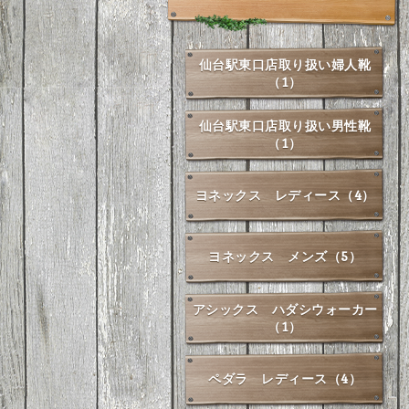
仙台駅東口店取り扱い婦人靴
（1）
仙台駅東口店取り扱い男性靴
（1）
ヨネックス レディース（4）
ヨネックス メンズ（5）
アシックス ハダシウォーカー
（1）
ペダラ レディース（4）