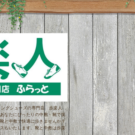
ーキングシューズの専門店 歩楽人
あなたにぴったりの中敷・靴で笑
靴と中敷で快適に歩きませんか？
スもいたします。靴と中敷は歩楽