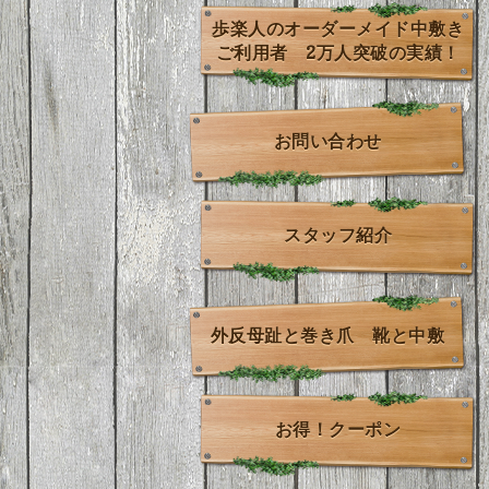
歩楽人のオーダーメイド中敷き
ご利用者 2万人突破の実績！
お問い合わせ
スタッフ紹介
外反母趾と巻き爪 靴と中敷
お得！クーポン