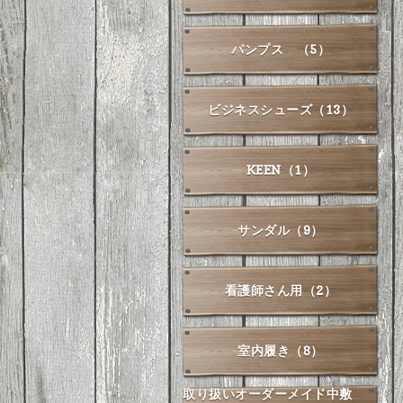
パンプス （5）
ビジネスシューズ（13）
KEEN（1）
サンダル（9）
看護師さん用（2）
室内履き（8）
取り扱いオーダーメイド中敷