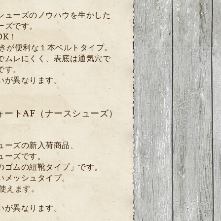
シューズのノウハウを生かした
ーズです。
OK！
きが便利な１本ベルトタイプ。
でムレにくく、表底は通気穴で
です。
いが異なります。
ォートAF（ナースシューズ）
ューズの新入荷商品、
ューズです。
のゴムの紐靴タイプ」です。
いメッシュタイプ。
使えます。
いが異なります。