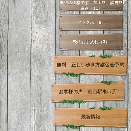
※税込価格です。加工料、調整料
込み（11）
ソックス（4）
靴のお手入れ（3）
無料 正しい歩き方講習会予約
お客様の声 仙台駅東口店
最新情報