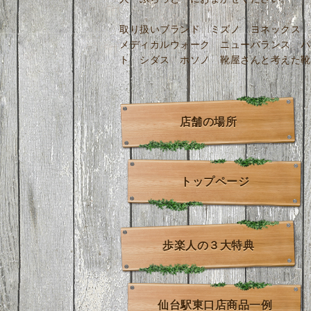
取り扱いブランド ミズノ ヨネックス 
メディカルウォーク ニューバランス パ
ト シダス ホソノ 靴屋さんと考えた靴
店舗の場所
トップページ
歩楽人の３大特典
仙台駅東口店商品一例