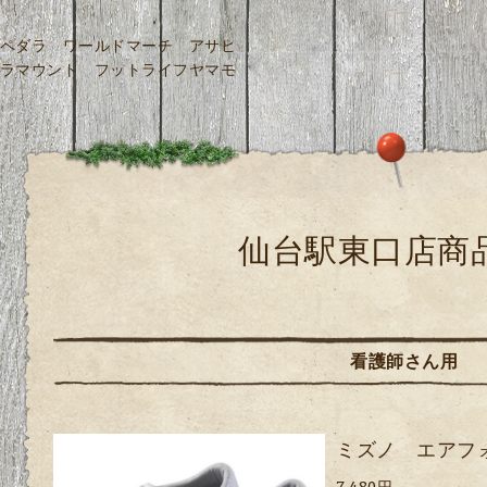
ペダラ ワールドマーチ アサヒ
ラマウント フットライフヤマモ
仙台駅東口店商
看護師さん用
ミズノ エアフ
7,480円