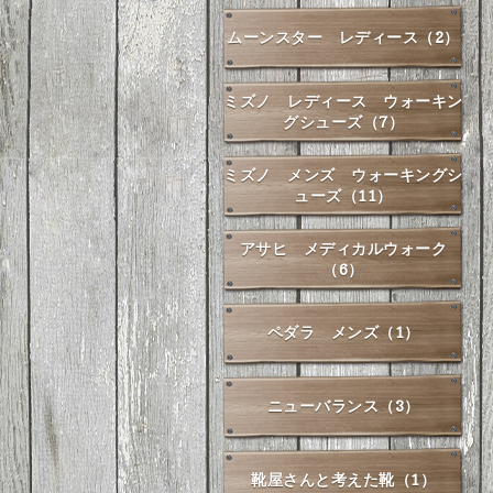
ムーンスター レディース（2）
ミズノ レディース ウォーキン
グシューズ（7）
ミズノ メンズ ウォーキングシ
ューズ（11）
アサヒ メディカルウォーク
（6）
ペダラ メンズ（1）
ニューバランス（3）
靴屋さんと考えた靴（1）