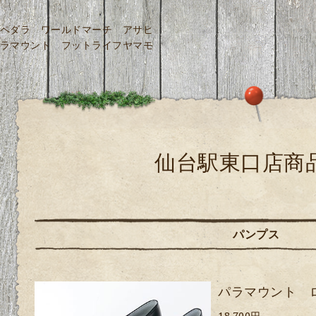
ペダラ ワールドマーチ アサヒ
ラマウント フットライフヤマモ
仙台駅東口店商
パンプス
パラマウント 
18,700円