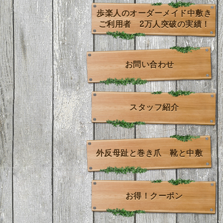
歩楽人のオーダーメイド中敷き
ご利用者 2万人突破の実績！
お問い合わせ
スタッフ紹介
外反母趾と巻き爪 靴と中敷
お得！クーポン