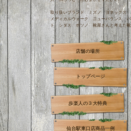
取り扱いブランド ミズノ ヨネックス 
メディカルウォーク ニューバランス パ
ト シダス ホソノ 靴屋さんと考えた靴
店舗の場所
トップページ
歩楽人の３大特典
仙台駅東口店商品一例