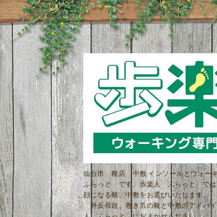
仙台市 靴店 中敷 インソールとウォ
ふらっと です。歩楽人 ふらっと では
顔になる靴、中敷をお選びいたします。 
外反母趾、巻き爪の靴と中敷のアドバイ
人 ふらっと におまかせください。