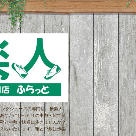
ーキングシューズの専門店 歩楽人
あなたにぴったりの中敷・靴で笑
靴と中敷で快適に歩きませんか？
スもいたします。靴と中敷は歩楽