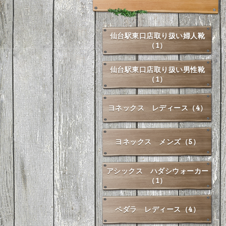
仙台駅東口店取り扱い婦人靴
（1）
仙台駅東口店取り扱い男性靴
（1）
ヨネックス レディース（4）
ヨネックス メンズ（5）
アシックス ハダシウォーカー
（1）
ペダラ レディース（4）