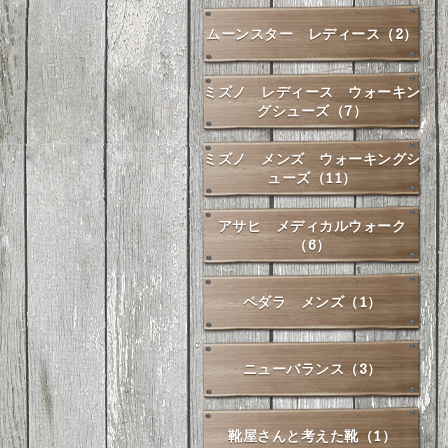
ムーンスター レディース（2）
ミズノ レディース ウォーキン
グシューズ（7）
ミズノ メンズ ウォーキングシ
ューズ（11）
アサヒ メディカルウォーク
（6）
ペダラ メンズ（1）
ニューバランス（3）
靴屋さんと考えた靴（1）