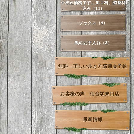
※税込価格です。加工料、調整料
込み（11）
ソックス（4）
靴のお手入れ（3）
無料 正しい歩き方講習会予約
お客様の声 仙台駅東口店
最新情報