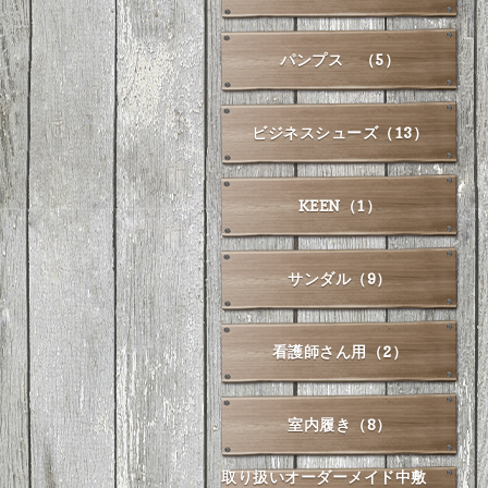
パンプス （5）
ビジネスシューズ（13）
KEEN（1）
サンダル（9）
看護師さん用（2）
室内履き（8）
取り扱いオーダーメイド中敷