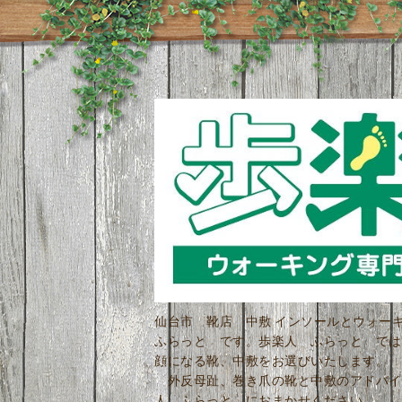
仙台市 靴店 中敷 インソールとウォ
ふらっと です。歩楽人 ふらっと では
顔になる靴、中敷をお選びいたします。 
外反母趾、巻き爪の靴と中敷のアドバイ
人 ふらっと におまかせください。