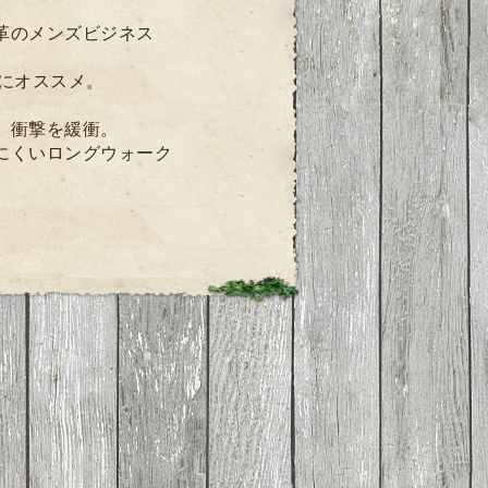
革のメンズビジネス
方にオススメ。
。
、衝撃を緩衝。
にくいロングウォーク
。