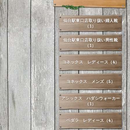
仙台駅東口店取り扱い婦人靴
（1）
仙台駅東口店取り扱い男性靴
（1）
ヨネックス レディース（4）
ヨネックス メンズ（5）
アシックス ハダシウォーカー
（1）
ペダラ レディース（4）