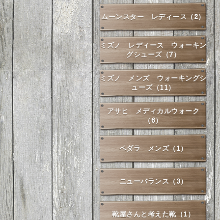
ムーンスター レディース（2）
ミズノ レディース ウォーキン
グシューズ（7）
ミズノ メンズ ウォーキングシ
ューズ（11）
アサヒ メディカルウォーク
（6）
ペダラ メンズ（1）
ニューバランス（3）
靴屋さんと考えた靴（1）