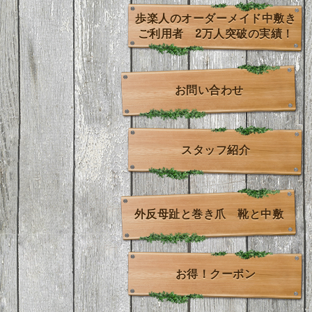
歩楽人のオーダーメイド中敷き
ご利用者 2万人突破の実績！
お問い合わせ
スタッフ紹介
外反母趾と巻き爪 靴と中敷
お得！クーポン