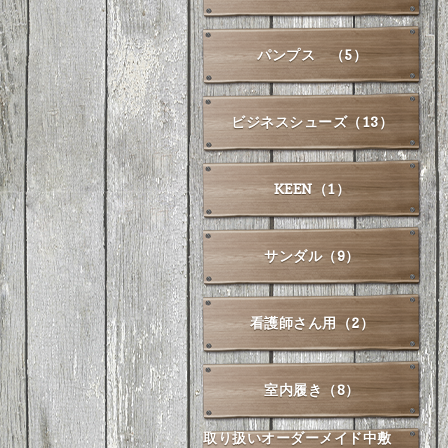
パンプス （5）
ビジネスシューズ（13）
KEEN（1）
サンダル（9）
看護師さん用（2）
室内履き（8）
取り扱いオーダーメイド中敷