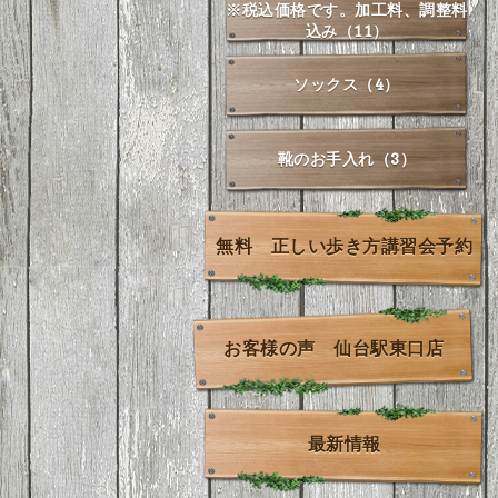
※税込価格です。加工料、調整料
込み（11）
ソックス（4）
靴のお手入れ（3）
無料 正しい歩き方講習会予約
お客様の声 仙台駅東口店
最新情報