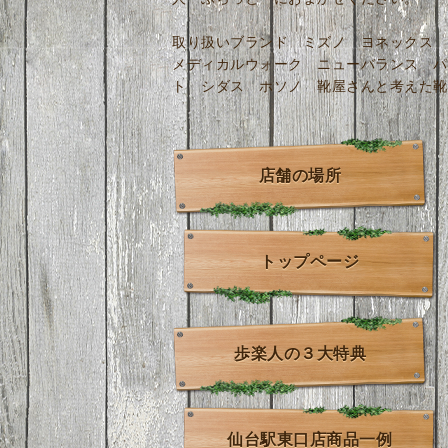
取り扱いブランド ミズノ ヨネックス 
メディカルウォーク ニューバランス パ
ト シダス ホソノ 靴屋さんと考えた靴
店舗の場所
トップページ
歩楽人の３大特典
仙台駅東口店商品一例