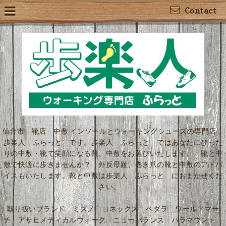
Contact
仙台市 靴店 中敷 インソールとウォーキングシューズの専門店
歩楽人 ふらっと です。歩楽人 ふらっと ではあなたにぴった
りの中敷・靴で笑顔になる靴、中敷をお選びいたします。 靴と中
敷で快適に歩きませんか？ 外反母趾、巻き爪の靴と中敷のアドバ
イスもいたします。靴と中敷は歩楽人 ふらっと におまかせくだ
さい。
取り扱いブランド ミズノ ヨネックス ペダラ ワールドマー
チ アサヒメディカルウォーク ニューバランス パラマウント