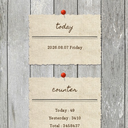
today
2026.08.07 Friday
counter
Today :
49
Yesterday :
3410
Total :
3458437